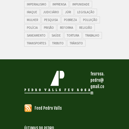
IMPERIALISMO
IMPRENSA
IMPUNIDADE
IRAQUE
JUDICIÁRIO
JÚRI
LEGISLAÇÃO
MULHER
PESQUISA
POBREZA
POLUIÇÃO
POLÍCIA
PRISÃO
REFORMA
RELIGIÃO
SANEAMENTO
SAÚDE
TORTURA
TRABALHO
TRANSPORTES
TRIBUTO
TRÂNSITO
feurosa.
pedro@
gmail.co
m
Feed Pedro Valls
ÚLTIMAS DO PEDRO