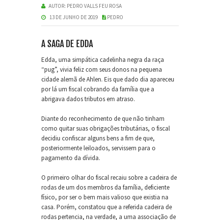
AUTOR:
PEDRO VALLS FEU ROSA
13 DE JUNHO DE 2019
PEDRO
A SAGA DE EDDA
Edda, uma simpática cadelinha negra da raça
“pug”, vivia feliz com seus donos na pequena
cidade alemã de Ahlen. Eis que dado dia apareceu
por lá um fiscal cobrando da família que a
abrigava dados tributos em atraso.
Diante do reconhecimento de que não tinham
como quitar suas obrigações tributárias, o fiscal
decidiu confiscar alguns bens a fim de que,
posteriormente leiloados, servissem para o
pagamento da dívida.
O primeiro olhar do fiscal recaiu sobre a cadeira de
rodas de um dos membros da família, deficiente
físico, por ser o bem mais valioso que existia na
casa. Porém, constatou que a referida cadeira de
rodas pertencia, na verdade, a uma associação de