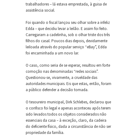
trabalhadores – lá estava emprestada, à guisa de
assistência social.
Foi quando o fiscal lançou seu olhar sobre a infeliz
Edda – que decidiu levar a leilão. E assim foi feito.
Carregaram a cadelinha, sob o olhar triste dos três
filhos do casal. Poucos dias depois, devidamente
leiloada através do popular serviço “eBay”, Edda
foi encaminhada a um novo lar.
O caso, como seria de se esperar, resultou em forte
comoção nas denominadas “redes sociais”.
Questionou-se, vivamente, a crueldade das
autoridades municipais. Eis que estas, então, foram
a público defender a decisão tomada.
O tesoureiro municipal, Dirk Schlebes, declarou que
o confisco foi legal e apenas aconteceu após terem
sido levados todos os objetos considerados não
essenciais da casa – à exceção, claro, da cadeira
do deficiente físico, dada a circunstância de não ser
propriedade da família.