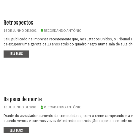
Retrospectos
16 DE JUNHO DE 2001
RECORDANDO ANTÔNIO
Saiu publicado na imprensa recentemente que, nos Estados Unidos, o Tribunal F
de estuprar uma garota de 13 anos atrás do quadro negro numa sala de aula chei
LEIA MAIS
Da pena de morte
10 DE JUNHO DE 2001
RECORDANDO ANTÔNIO
Diante do assustador aumento da criminalidade, com o crime campeando e a vi
quando vemos e ouvimos vozes defendendo a introdução da pena de morte no noss
LEIA MAIS