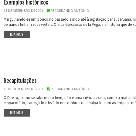
Exemplos históricos
23 DE DEZEMBRO DE 2001
RECORDANDO ANTÔNIO
Mergulhando-se um pouco no passado e indo até à legislação penal peruana, va
peruanos tinham suas vestais. O Inca Garcilasso de la Vega, na história que deixo
LEIA MAIS
Recapitulações
16 DE DEZEMBRO DE 2001
RECORDANDO ANTÔNIO
O Direito, como se sabe muito bem, não é uma ciência exata, como a matemática
empacotá-lo, carregá-lo e levá-lo nos ombros ou apalpá-lo com as próprias mãos
LEIA MAIS