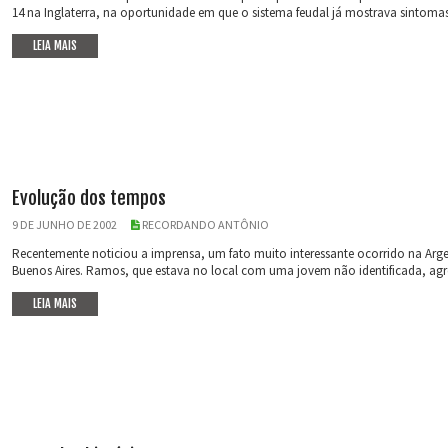
14 na Inglaterra, na oportunidade em que o sistema feudal já mostrava sintomas 
LEIA MAIS
Evolução dos tempos
9 DE JUNHO DE 2002
RECORDANDO ANTÔNIO
Recentemente noticiou a imprensa, um fato muito interessante ocorrido na Arg
Buenos Aires. Ramos, que estava no local com uma jovem não identificada, agr
LEIA MAIS