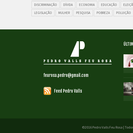
DISCRIMINAÇÃO
DÍVIDA
ECONOMIA
EDUCAÇÃO
ELEIÇ
LEGISLAÇÃO
MULHER
PESQUISA
POBREZA
POLUIÇÃO
ÚLTIM
feurosa.pedro@gmail.com
Feed Pedro Valls
©2016 Pedro Valls Feu Rosa | Todos