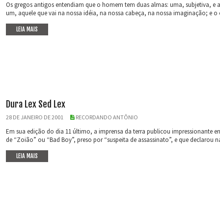
Os gregos antigos entendiam que o homem tem duas almas: uma, subjetiva, e a
um, aquele que vai na nossa idéia, na nossa cabeça, na nossa imaginação; e o ou
LEIA MAIS
Dura Lex Sed Lex
28 DE JANEIRO DE 2001
RECORDANDO ANTÔNIO
Em sua edição do dia 11 último, a imprensa da terra publicou impressionante e
de “Zoião” ou “Bad Boy”, preso por “suspeita de assassinato”, e que declarou na
LEIA MAIS