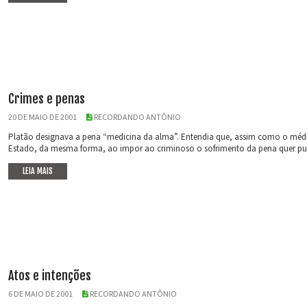
Crimes e penas
20 DE MAIO DE 2001
RECORDANDO ANTÔNIO
Platão designava a pena “medicina da alma”. Entendia que, assim como o médico
Estado, da mesma forma, ao impor ao criminoso o sofrimento da pena quer purif
LEIA MAIS
Atos e intenções
6 DE MAIO DE 2001
RECORDANDO ANTÔNIO