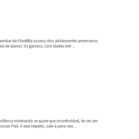
amiliar da Filadélfia acusou dois adolescentes americanos
a de alunos. Os garotos, com idades entr ...
olência mostrando-se quase que incontrolável, de vez em
o País. A esse respeito, vale à pena ress ...