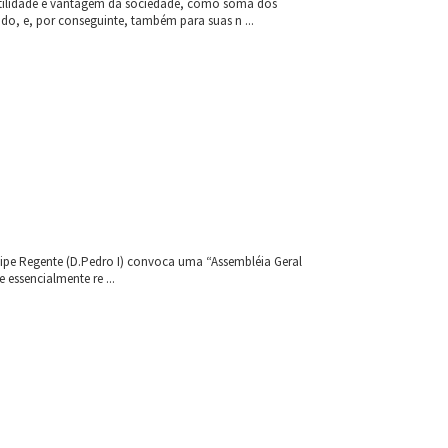
 utilidade e vantagem da sociedade, como soma dos
do, e, por conseguinte, também para suas n ...
cipe Regente (D.Pedro I) convoca uma “Assembléia Geral
 essencialmente re ...