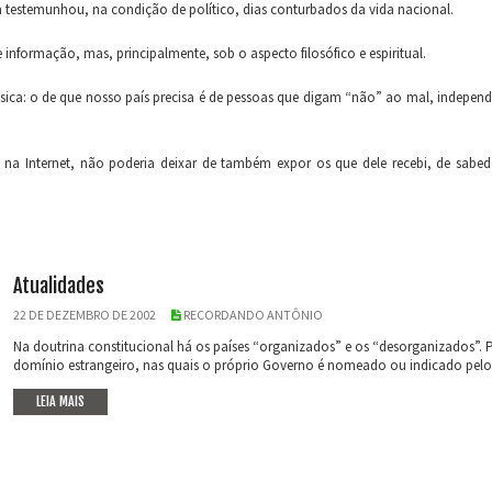
 testemunhou, na condição de político, dias conturbados da vida nacional.
e informação, mas, principalmente, sob o aspecto filosófico e espiritual.
básica: o de que nosso país precisa é de pessoas que digam “não” ao mal, indepe
o na Internet, não poderia deixar de também expor os que dele recebi, de sabed
Atualidades
22 DE DEZEMBRO DE 2002
RECORDANDO ANTÔNIO
Na doutrina constitucional há os países “organizados” e os “desorganizados”. 
domínio estrangeiro, nas quais o próprio Governo é nomeado ou indicado pelo 
LEIA MAIS