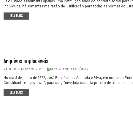
Se o Estado é realmente apenas uma instituição saída do contrato social para
indivíduos, há somente uma razão de justificação para todas as normas do Esta
LEIA MAIS
Arquivos implacáveis
24 DE NOVEMBRO DE 2002
RECORDANDO ANTÔNIO
No dia 3 de junho de 1822, José Bonifácio de Andrada e Silva, em nome do Prín
Constituinte e Legislativa”, para que, “investida daquela porção de soberania que
LEIA MAIS