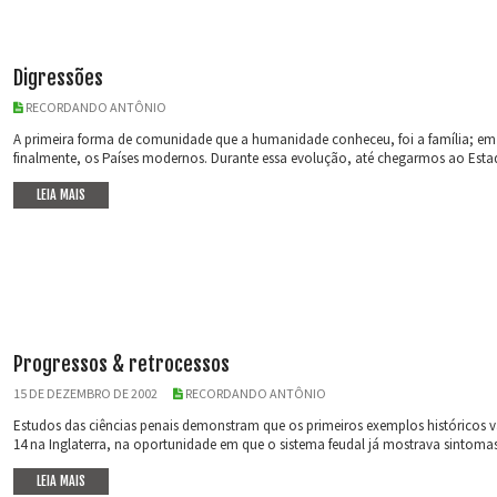
Digressões
RECORDANDO ANTÔNIO
A primeira forma de comunidade que a humanidade conheceu, foi a família; em seg
finalmente, os Países modernos. Durante essa evolução, até chegarmos ao Estado
LEIA MAIS
Progressos & retrocessos
15 DE DEZEMBRO DE 2002
RECORDANDO ANTÔNIO
Estudos das ciências penais demonstram que os primeiros exemplos históricos v
14 na Inglaterra, na oportunidade em que o sistema feudal já mostrava sintomas 
LEIA MAIS