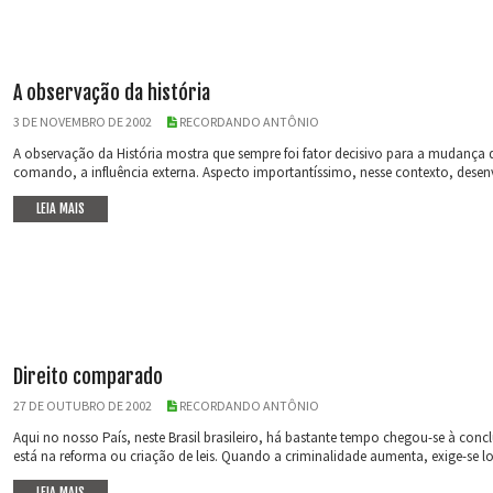
A observação da história
3 DE NOVEMBRO DE 2002
RECORDANDO ANTÔNIO
A observação da História mostra que sempre foi fator decisivo para a mudança
comando, a influência externa. Aspecto importantíssimo, nesse contexto, desenvol
LEIA MAIS
Direito comparado
27 DE OUTUBRO DE 2002
RECORDANDO ANTÔNIO
Aqui no nosso País, neste Brasil brasileiro, há bastante tempo chegou-se à co
está na reforma ou criação de leis. Quando a criminalidade aumenta, exige-se 
LEIA MAIS