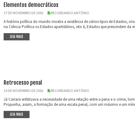
Elementos democráticos
17 DE NOVEMBRO DE 2002
RECORDANDO ANTÔNIO
A história política do mundo mostra a existência de vários tipos de Estados, c
na Ciência Política os Estados apartidários, isto é, Estados que prescindem da exi
LEIA MAIS
Retrocesso penal
10 DE NOVEMBRO DE 2002
RECORDANDO ANTÔNIO
Já Carrara enfatizava a necessidade de uma relação entre a pena e o crime, t
Propunha, assim, a formação de uma escala penal, com um máximo e um mínimo,
LEIA MAIS