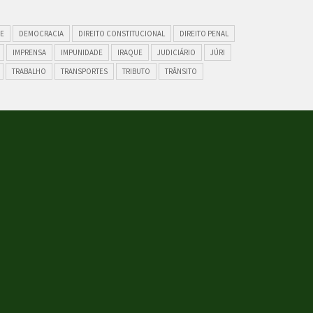
E
DEMOCRACIA
DIREITO CONSTITUCIONAL
DIREITO PENAL
IMPRENSA
IMPUNIDADE
IRAQUE
JUDICIÁRIO
JÚRI
TRABALHO
TRANSPORTES
TRIBUTO
TRÂNSITO