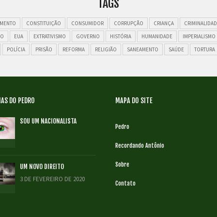
TAGS
MENTO
CONSTITUIÇÃO
CONSUMIDOR
CORRUPÇÃO
CRIANÇA
CRIMINALIDAD
ÃO
EUA
EXTRATIVISMO
GOVERNO
HISTÓRIA
HUMANIDADE
IMPERIALISMO
POLÍCIA
PRISÃO
REFORMA
RELIGIÃO
SANEAMENTO
SAÚDE
TORTURA
AS DO PEDRO
MAPA DO SITE
SOU UM NACIONALISTA
Pedro
Recordando Antônio
Sobre
UM NOVO DIREITO
3 DE FEVEREIRO DE 2020
Contato