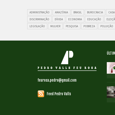
ADMINISTRAÇÃO
AMAZÔNIA
BRASIL
BUROCRACIA
CASA
DISCRIMINAÇÃO
DÍVIDA
ECONOMIA
EDUCAÇÃO
ELEIÇ
LEGISLAÇÃO
MULHER
PESQUISA
POBREZA
POLUIÇÃO
ÚLTIM
feurosa.pedro@gmail.com
Feed Pedro Valls