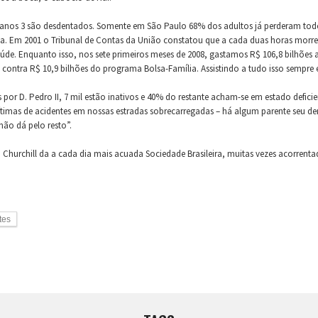
 anos 3 são desdentados. Somente em São Paulo 68% dos adultos já perderam todo
. Em 2001 o Tribunal de Contas da União constatou que a cada duas horas morre 
úde. Enquanto isso, nos sete primeiros meses de 2008, gastamos R$ 106,8 bilhões 
, contra R$ 10,9 bilhões do programa Bolsa-Família. Assistindo a tudo isso sempre
 por D. Pedro II, 7 mil estão inativos e 40% do restante acham-se em estado defici
vítimas de acidentes em nossas estradas sobrecarregadas – há algum parente seu de
não dá pelo resto”.
 Churchill da a cada dia mais acuada Sociedade Brasileira, muitas vezes acorrentad
tes