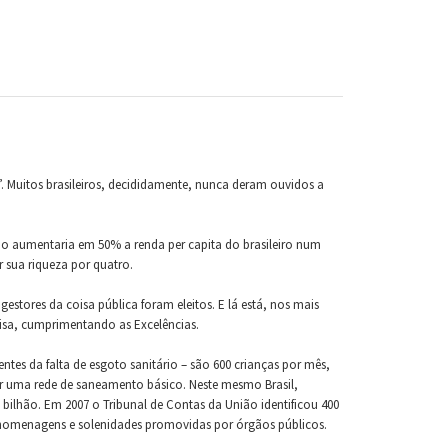
. Muitos brasileiros, decididamente, nunca deram ouvidos a
o aumentaria em 50% a renda per capita do brasileiro num
sua riqueza por quatro.
stores da coisa pública foram eleitos. E lá está, nos mais
isa, cumprimentando as Excelências.
tes da falta de esgoto sanitário – são 600 crianças por mês,
or uma rede de saneamento básico. Neste mesmo Brasil,
ilhão. Em 2007 o Tribunal de Contas da União identificou 400
 homenagens e solenidades promovidas por órgãos públicos.