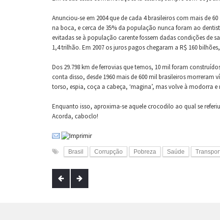
Anunciou-se em 2004 que de cada 4 brasileiros com mais de 60
na boca, e cerca de 35% da população nunca foram ao dentista
evitadas se à população carente fossem dadas condições de sa
1,4 trilhão. Em 2007 os juros pagos chegaram a R$ 160 bilhões
Dos 29.798 km de ferrovias que temos, 10 mil foram construídos
conta disso, desde 1960 mais de 600 mil brasileiros morreram 
torso, espia, coça a cabeça, ‘magina’, mas volve à modorra e 
Enquanto isso, aproxima-se aquele crocodilo ao qual se referiu
Acorda, caboclo!
Brasil
Corrupção
Pobreza
Saúde
Transpor