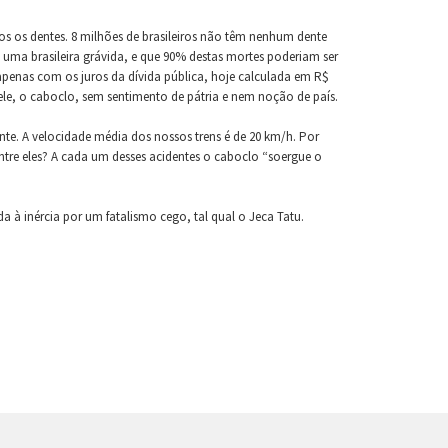
s os dentes. 8 milhões de brasileiros não têm nenhum dente
uma brasileira grávida, e que 90% destas mortes poderiam ser
apenas com os juros da dívida pública, hoje calculada em R$
 ele, o caboclo, sem sentimento de pátria e nem noção de país.
ente. A velocidade média dos nossos trens é de 20 km/h. Por
ntre eles? A cada um desses acidentes o caboclo “soergue o
a à inércia por um fatalismo cego, tal qual o Jeca Tatu.