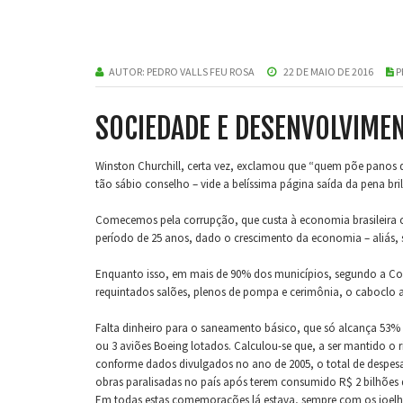
AUTOR:
PEDRO VALLS FEU ROSA
22 DE MAIO DE 2016
P
SOCIEDADE E DESENVOLVIME
Winston Churchill, certa vez, exclamou que “quem põe panos q
tão sábio conselho – vide a belíssima página saída da pena br
Comecemos pela corrupção, que custa à economia brasileira c
período de 25 anos, dado o crescimento da economia – aliás,
Enquanto isso, em mais de 90% dos municípios, segundo a Contr
requintados salões, plenos de pompa e cerimônia, o caboclo 
Falta dinheiro para o saneamento básico, que só alcança 53% d
ou 3 aviões Boeing lotados. Calculou-se que, a ser mantido o
conforme dados divulgados no ano de 2005, o total de despesa
obras paralisadas no país após terem consumido R$ 2 bilhões
Em todas estas comemorações lá estava, sempre com os joelho