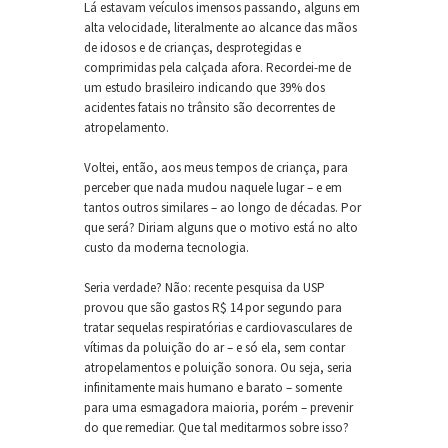
Lá estavam veículos imensos passando, alguns em
alta velocidade, literalmente ao alcance das mãos
de idosos e de crianças, desprotegidas e
comprimidas pela calçada afora. Recordei-me de
um estudo brasileiro indicando que 39% dos
acidentes fatais no trânsito são decorrentes de
atropelamento.
Voltei, então, aos meus tempos de criança, para
perceber que nada mudou naquele lugar – e em
tantos outros similares – ao longo de décadas. Por
que será? Diriam alguns que o motivo está no alto
custo da moderna tecnologia.
Seria verdade? Não: recente pesquisa da USP
provou que são gastos R$ 14 por segundo para
tratar sequelas respiratórias e cardiovasculares de
vítimas da poluição do ar – e só ela, sem contar
atropelamentos e poluição sonora. Ou seja, seria
infinitamente mais humano e barato – somente
para uma esmagadora maioria, porém – prevenir
do que remediar. Que tal meditarmos sobre isso?