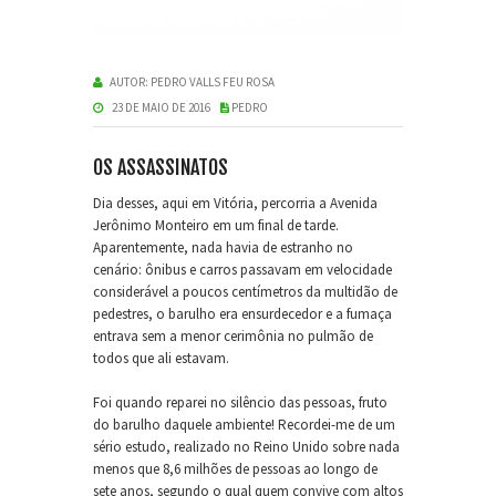
AUTOR:
PEDRO VALLS FEU ROSA
23 DE MAIO DE 2016
PEDRO
OS ASSASSINATOS
Dia desses, aqui em Vitória, percorria a Avenida
Jerônimo Monteiro em um final de tarde.
Aparentemente, nada havia de estranho no
cenário: ônibus e carros passavam em velocidade
considerável a poucos centímetros da multidão de
pedestres, o barulho era ensurdecedor e a fumaça
entrava sem a menor cerimônia no pulmão de
todos que ali estavam.
Foi quando reparei no silêncio das pessoas, fruto
do barulho daquele ambiente! Recordei-me de um
sério estudo, realizado no Reino Unido sobre nada
menos que 8,6 milhões de pessoas ao longo de
sete anos, segundo o qual quem convive com altos