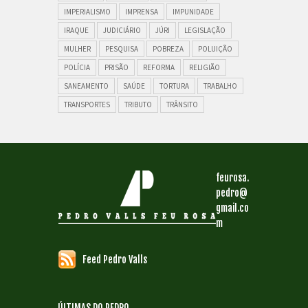
IMPERIALISMO
IMPRENSA
IMPUNIDADE
IRAQUE
JUDICIÁRIO
JÚRI
LEGISLAÇÃO
MULHER
PESQUISA
POBREZA
POLUIÇÃO
POLÍCIA
PRISÃO
REFORMA
RELIGIÃO
SANEAMENTO
SAÚDE
TORTURA
TRABALHO
TRANSPORTES
TRIBUTO
TRÂNSITO
feurosa.
pedro@
gmail.co
m
Feed Pedro Valls
ÚLTIMAS DO PEDRO