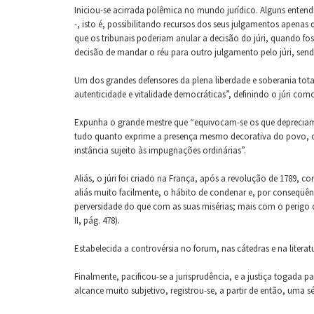
Iniciou-se acirrada polêmica no mundo jurídico. Alguns entend
-, isto é, possibilitando recursos dos seus julgamentos apena
que os tribunais poderiam anular a decisão do júri, quando fos
decisão de mandar o réu para outro julgamento pelo júri, sendo
Um dos grandes defensores da plena liberdade e soberania tota
autenticidade e vitalidade democráticas”, definindo o júri com
Expunha o grande mestre que “equivocam-se os que depreciam o 
tudo quanto exprime a presença mesmo decorativa do povo, o s
instância sujeito às impugnações ordinárias”.
Aliás, o júri foi criado na França, após a revolução de 1789, 
aliás muito facilmente, o hábito de condenar e, por conseqüênc
perversidade do que com as suas misérias; mais com o perigo q
II, pág. 478).
Estabelecida a controvérsia no forum, nas cátedras e na literatu
Finalmente, pacificou-se a jurisprudência, e a justiça togada
alcance muito subjetivo, registrou-se, a partir de então, uma sé