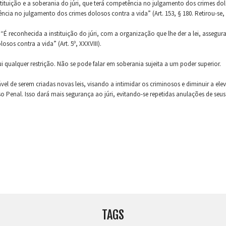
ituição e a soberania do júri, que terá competência no julgamento dos crimes dolo
ência no julgamento dos crimes dolosos contra a vida” (Art. 153, § 180. Retirou-se,
“É reconhecida a instituição do júri, com a organização que lhe der a lei, assegura
os contra a vida” (Art. 5º, XXXVIII).
ui qualquer restrição. Não se pode falar em soberania sujeita a um poder superior.
l de serem criadas novas leis, visando a intimidar os criminosos e diminuir a elev
 Penal. Isso dará mais segurança ao júri, evitando-se repetidas anulações de seu
TAGS