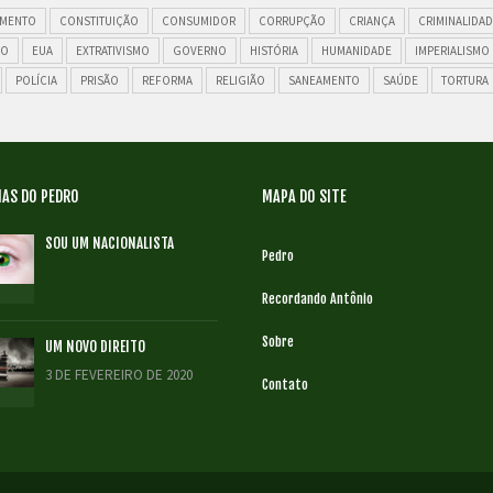
MENTO
CONSTITUIÇÃO
CONSUMIDOR
CORRUPÇÃO
CRIANÇA
CRIMINALIDAD
ÃO
EUA
EXTRATIVISMO
GOVERNO
HISTÓRIA
HUMANIDADE
IMPERIALISMO
POLÍCIA
PRISÃO
REFORMA
RELIGIÃO
SANEAMENTO
SAÚDE
TORTURA
AS DO PEDRO
MAPA DO SITE
SOU UM NACIONALISTA
Pedro
Recordando Antônio
Sobre
UM NOVO DIREITO
3 DE FEVEREIRO DE 2020
Contato