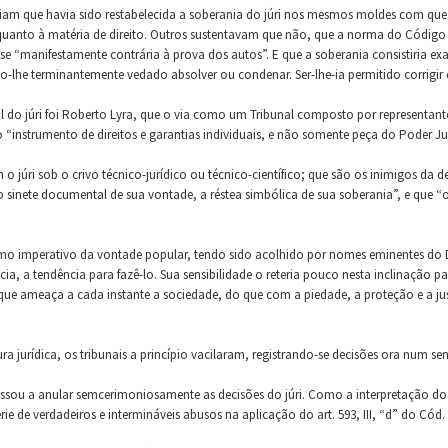
iam que havia sido restabelecida a soberania do júri nos mesmos moldes com que el
s quanto à matéria de direito. Outros sustentavam que não, que a norma do Código
se “manifestamente contrária à prova dos autos”. E que a soberania consistiria exa
-lhe terminantemente vedado absolver ou condenar. Ser-lhe-ia permitido corrigir e
l do júri foi Roberto Lyra, que o via como um Tribunal composto por representant
o “instrumento de direitos e garantias individuais, e não somente peça do Poder Jud
júri sob o crivo técnico-jurídico ou técnico-científico; que são os inimigos da d
inete documental de sua vontade, a réstea simbólica de sua soberania”, e que “o 
como imperativo da vontade popular, tendo sido acolhido por nomes eminentes do Di
ia, a tendência para fazê-lo. Sua sensibilidade o reteria pouco nesta inclinação p
ue ameaça a cada instante a sociedade, do que com a piedade, a proteção e a jus
ra jurídica, os tribunais a princípio vacilaram, registrando-se decisões ora num sen
 passou a anular semcerimoniosamente as decisões do júri. Como a interpretação d
rie de verdadeiros e intermináveis abusos na aplicação do art. 593, III, “d” do Cód.