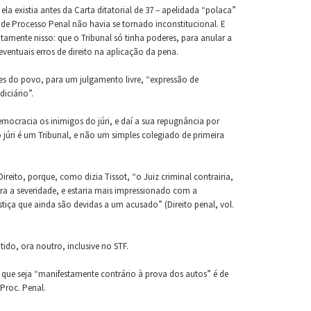
a existia antes da Carta ditatorial de 37 – apelidada “polaca”
 de Processo Penal não havia se tornado inconstitucional. E
tamente nisso: que o Tribunal só tinha poderes, para anular a
ventuais erros de direito na aplicação da pena.
es do povo, para um julgamento livre, “expressão de
iciário”.
emocracia os inimigos do júri, e daí a sua repugnância por
júri é um Tribunal, e não um simples colegiado de primeira
reito, porque, como dizia Tissot, “o Juiz criminal contrairia,
ara a severidade, e estaria mais impressionado com a
tiça que ainda são devidas a um acusado” (Direito penal, vol.
tido, ora noutro, inclusive no STF.
o que seja “manifestamente contrário à prova dos autos” é de
 Proc. Penal.