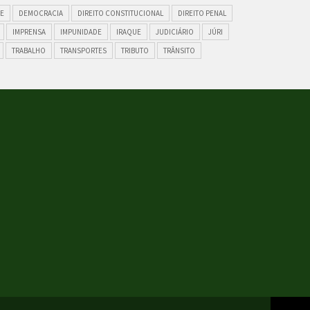
E
DEMOCRACIA
DIREITO CONSTITUCIONAL
DIREITO PENAL
IMPRENSA
IMPUNIDADE
IRAQUE
JUDICIÁRIO
JÚRI
TRABALHO
TRANSPORTES
TRIBUTO
TRÂNSITO