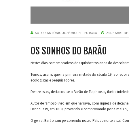
AUTOR:
ANTÔNIO JOSÉ MIGUEL FEU ROSA
23 DE ABRIL DE
OS SONHOS DO BARÃO
Nestes dias comemorativos dos quinhentos anos do descobriment
Temos, assim, que na primeira metade do século 19, ao redor de
ecologistas e pesquisadores.
Dentre estes, destacou-se o Barão de Tutphoeus, ilustre intelect
Autor de famoso livro em que narrava, com riqueza de detalhes 
Henrique IV, em 1610, provando e comprovando por a mais b, q
O genial Barão saiu percorrendo nosso País de norte a sul. C