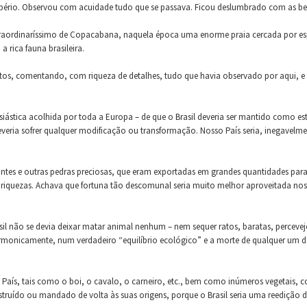
mpério. Observou com acuidade tudo que se passava. Ficou deslumbrado com as bel
aordinaríssimo de Copacabana, naquela época uma enorme praia cercada por espes
a rica fauna brasileira.
ivretos, comentando, com riqueza de detalhes, tudo que havia observado por aqui,
siástica acolhida por toda a Europa – de que o Brasil deveria ser mantido como es
ia sofrer qualquer modificação ou transformação. Nosso País seria, inegavelmen
tes e outras pedras preciosas, que eram exportadas em grandes quantidades para
 riquezas. Achava que fortuna tão descomunal seria muito melhor aproveitada nos 
il não se devia deixar matar animal nenhum – nem sequer ratos, baratas, percevejo
rmonicamente, num verdadeiro “equilíbrio ecológico” e a morte de qualquer um de
s, tais como o boi, o cavalo, o carneiro, etc., bem como inúmeros vegetais, com
estruído ou mandado de volta às suas origens, porque o Brasil seria uma reedição d