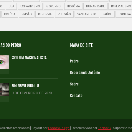
ÃO
EUA
EXTRATIVISMO
GOVERNO
HISTÓRIA
HUMANIDADE
IMPERIALISMO
POLÍCIA
PRISÃO
REFORMA
RELIGIÃO
SANEAMENTO
SAÚDE
TORTURA
AS DO PEDRO
MAPA DO SITE
SOU UM NACIONALISTA
Pedro
Recordando Antônio
Sobre
UM NOVO DIREITO
3 DE FEVEREIRO DE 2020
Contato
 direitos reservados | Layout por
Lamas Design
| Desenvolvido por
Tecnovix
| Suporte e 