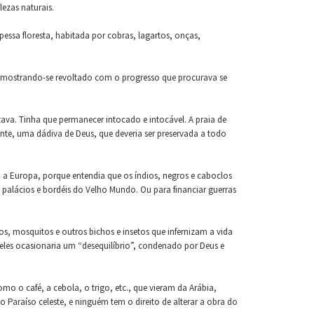
ezas naturais.
sa floresta, habitada por cobras, lagartos, onças,
 e mostrando-se revoltado com o progresso que procurava se
tava. Tinha que permanecer intocado e intocável. A praia de
te, uma dádiva de Deus, que deveria ser preservada a todo
 a Europa, porque entendia que os índios, negros e caboclos
palácios e bordéis do Velho Mundo. Ou para financiar guerras
s, mosquitos e outros bichos e insetos que infernizam a vida
les ocasionaria um “desequilíbrio”, condenado por Deus e
o o café, a cebola, o trigo, etc., que vieram da Arábia,
o Paraíso celeste, e ninguém tem o direito de alterar a obra do