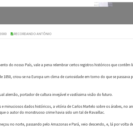
 2000
RECORDANDO ANTÔNIO
o do nosso País, vale a pena relembrar certos registros históricos que contêm l
 1850, criou-se na Europa um clima de curiosidade em torno do que se passava por 
ual alemão, portador de cultura invejável e vastíssima visão do futuro.
e minuciosos dados históricos, a vitória de Carlos Martelo sobre os árabes, no an
ue o autor do monstruoso crime havia sido um tal de Ravaillac.
omeçou no norte, passando pelo Amazonas e Pará, veio descendo, e, lá por volta d