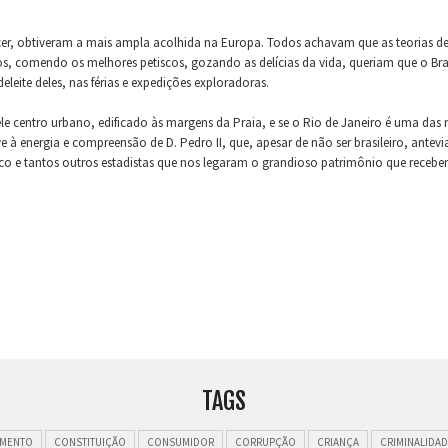
cer, obtiveram a mais ampla acolhida na Europa. Todos achavam que as teorias de
os, comendo os melhores petiscos, gozando as delícias da vida, queriam que o Br
leite deles, nas férias e expedições exploradoras.
e centro urbano, edificado às margens da Praia, e se o Rio de Janeiro é uma das
ve à energia e compreensão de D. Pedro II, que, apesar de não ser brasileiro, ante
e tantos outros estadistas que nos legaram o grandioso patrimônio que recebem
TAGS
MENTO
CONSTITUIÇÃO
CONSUMIDOR
CORRUPÇÃO
CRIANÇA
CRIMINALIDAD