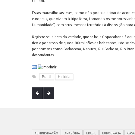
Criador.
Essas maravilhosas teses, como não poderia deixar de aconte
europeus, que viviam à tripa forra, tomando os melhores vinh
Humanidade”, com seus imensos territórios à disposição para de
Registre-se, a bem da verdade, que se hoje Copacabana é aquel
rico e poderoso de quase 200 milhões de habitantes, isto se de
por homens como Barbacena, Nabuco, Rui Barbosa, Rio Branco 
descendentes.
Brasil
História
ADMINISTRAÇÃO
AMAZÔNIA
BRASIL
BUROCRACIA
CASA