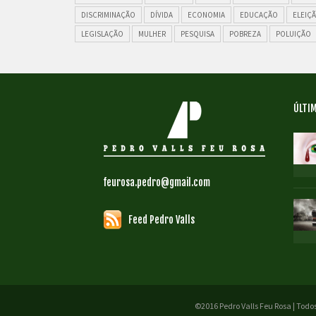
DISCRIMINAÇÃO
DÍVIDA
ECONOMIA
EDUCAÇÃO
ELEIÇ
LEGISLAÇÃO
MULHER
PESQUISA
POBREZA
POLUIÇÃO
ÚLTIM
feurosa.pedro@gmail.com
Feed Pedro Valls
©2016 Pedro Valls Feu Rosa | Todos