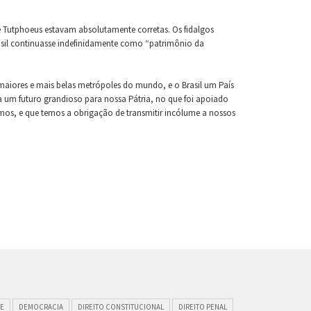
 Tutphoeus estavam absolutamente corretas. Os fidalgos
asil continuasse indefinidamente como “patrimônio da
 maiores e mais belas metrópoles do mundo, e o Brasil um País
via um futuro grandioso para nossa Pátria, no que foi apoiado
os, e que temos a obrigação de transmitir incólume a nossos
E
DEMOCRACIA
DIREITO CONSTITUCIONAL
DIREITO PENAL