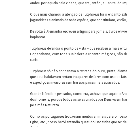
Andou por aquela bela cidade, que era, então, a Capital do I
O que mais chamou a atenção de Tutphoeus foi o encanto extr
jaguatiricas e animais de toda espécie, que constituíam, então, 
De volta à Alemanha escreveu artigos para jornais, livros e l
implantar.
Tutphoeus defendia o ponto de vista – que recebeu a mais entu
Copacabana, com toda sua beleza e encanto mágicos, não dever
custo.
Tutphoeus só não condenava a retirada do ouro, prata, diaman
que aqui habitavam seriam incapazes de fazer bom uso de tais
e expedições invasoras sem fim aos países mais atrasados.
Grande filósofo e pensador, como era, achava que aqui no Bras
dos homens, porque todos os seres criados por Deus vivem ha
pela mãe Natureza.
Como os portugueses trouxeram muitos animais para o nosso Paí
Egito, etc., nosso herói entendia que tudo isso tinha que ser d