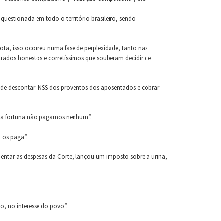
 questionada em todo o território brasileiro, sendo
ota, isso ocorreu numa fase de perplexidade, tanto nas
istrados honestos e corretíssimos que souberam decidir de
mo de descontar INSS dos proventos dos aposentados e cobrar
ssa fortuna não pagamos nenhum”.
 os paga”.
entar as despesas da Corte, lançou um imposto sobre a urina,
o, no interesse do povo”.