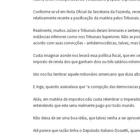
Conforme se vê em Nota Oficial da Secretaria da Fazenda, recen
relativamente recente a pacificação da matéria pelos Tribunai
Realmente, muitos Juízes e Tribunais deram liminares e senten
instâncias inferiores como nos Tribunais Superiores. Não se po
acordo com suas convicções – antidemocráticas, talvez, mas l
Custa imaginar aonde nos levará essa política fiscal, que em 
imposto de renda dos que ganham dois ou três salários mínim
Isto nos faz lembrar aquele milionário americano que dizia
E Inge, quando assinalava que “a corrupção das democracias p
Aliás, em matéria de impostos não custa relembrar o Imperad
entendendo que este seria realmente pago por todo mundo.
Não deixa de ser uma boa idéia, que talvez venha a ser aprove
Até parece que razão tinha o Deputado italiano Dossetti, quan