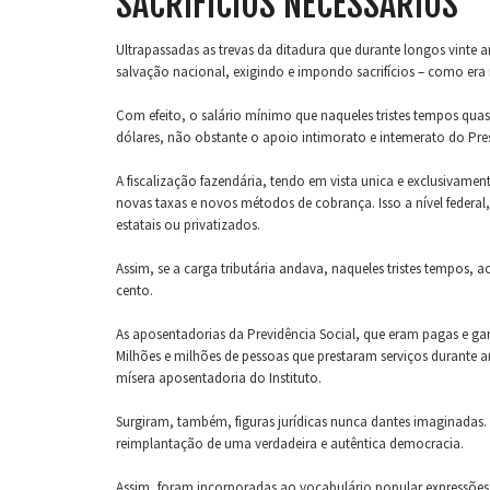
SACRIFÍCIOS NECESSÁRIOS
Ultrapassadas as trevas da ditadura que durante longos vinte 
salvação nacional, exigindo e impondo sacrifícios – como era 
Com efeito, o salário mínimo que naqueles tristes tempos qua
dólares, não obstante o apoio intimorato e intemerato do Pr
A fiscalização fazendária, tendo em vista unica e exclusivame
novas taxas e novos métodos de cobrança. Isso a nível federal, 
estatais ou privatizados.
Assim, se a carga tributária andava, naqueles tristes tempos, 
cento.
As aposentadorias da Previdência Social, que eram pagas e ga
Milhões e milhões de pessoas que prestaram serviços durante a
mísera aposentadoria do Instituto.
Surgiram, também, figuras jurídicas nunca dantes imaginadas
reimplantação de uma verdadeira e autêntica democracia.
Assim, foram incorporadas ao vocabulário popular expressões 