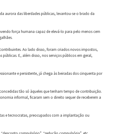
da aurora das liberdades públicas, levantou-se o brado da
 havendo força humana capaz de elevá-lo para pelo menos cem
galhães.
contribuintes. Ao lado disso, foram criados novos impostos,
 públicas. E, além disso, nos serviços públicos em geral,
ssionante e persistente, já chega às beiradas dos cinquenta por
 concedidas tão só àqueles que tenham tempo de contribuição.
conomia informal, ficaram sem o direito sequer de receberem a
ratas e tecnocratas, preocupados com a implantação ou
, “desconto compulsório”, “redução compulsória”, etc.