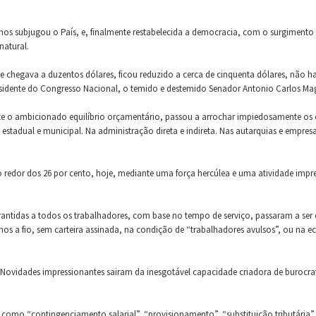
anos subjugou o País, e, finalmente restabelecida a democracia, com o surgimento 
natural.
se chegava a duzentos dólares, ficou reduzido a cerca de cinquenta dólares, não
esidente do Congresso Nacional, o temido e destemido Senador Antonio Carlos Ma
nte o ambicionado equilíbrio orçamentário, passou a arrochar impiedosamente os 
estadual e municipal. Na administração direta e indireta. Nas autarquias e empresas
ao redor dos 26 por cento, hoje, mediante uma força hercúlea e uma atividade impre
rantidas a todos os trabalhadores, com base no tempo de serviço, passaram a ser
nos a fio, sem carteira assinada, na condição de “trabalhadores avulsos”, ou na e
. Novidades impressionantes sairam da inesgotável capacidade criadora de buroc
como “contingenciamento salarial”, “provisionamento”, “substituição tributária”