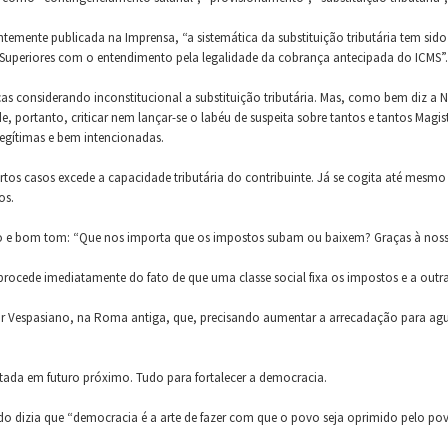
temente publicada na Imprensa, “a sistemática da substituição tributária tem sido
s Superiores com o entendimento pela legalidade da cobrança antecipada do ICMS”.
ças considerando inconstitucional a substituição tributária. Mas, como bem diz a N
de, portanto, criticar nem lançar-se o labéu de suspeita sobre tantos e tantos Mag
egítimas e bem intencionadas.
certos casos excede a capacidade tributária do contribuinte. Já se cogita até mes
os.
 alto e bom tom: “Que nos importa que os impostos subam ou baixem? Graças à no
rocede imediatamente do fato de que uma classe social fixa os impostos e a outra
or Vespasiano, na Roma antiga, que, precisando aumentar a arrecadação para agu
itada em futuro próximo. Tudo para fortalecer a democracia.
do dizia que “democracia é a arte de fazer com que o povo seja oprimido pelo pov