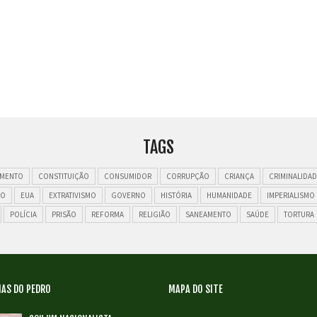
TAGS
MENTO
CONSTITUIÇÃO
CONSUMIDOR
CORRUPÇÃO
CRIANÇA
CRIMINALIDAD
ÃO
EUA
EXTRATIVISMO
GOVERNO
HISTÓRIA
HUMANIDADE
IMPERIALISMO
POLÍCIA
PRISÃO
REFORMA
RELIGIÃO
SANEAMENTO
SAÚDE
TORTURA
AS DO PEDRO
MAPA DO SITE